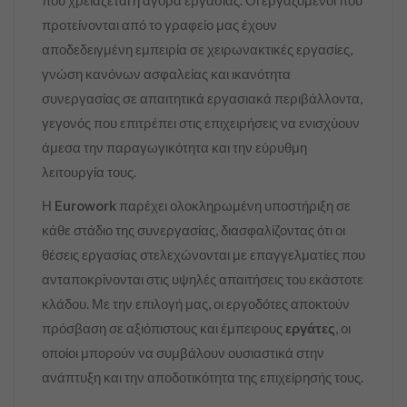
που χρειάζεται η αγορά εργασίας. Οι εργαζόμενοι που
προτείνονται από το γραφείο μας έχουν
αποδεδειγμένη εμπειρία σε χειρωνακτικές εργασίες,
γνώση κανόνων ασφαλείας και ικανότητα
συνεργασίας σε απαιτητικά εργασιακά περιβάλλοντα,
γεγονός που επιτρέπει στις επιχειρήσεις να ενισχύουν
άμεσα την παραγωγικότητα και την εύρυθμη
λειτουργία τους.
Η
Eurowork
παρέχει ολοκληρωμένη υποστήριξη σε
κάθε στάδιο της συνεργασίας, διασφαλίζοντας ότι οι
θέσεις εργασίας στελεχώνονται με επαγγελματίες που
ανταποκρίνονται στις υψηλές απαιτήσεις του εκάστοτε
κλάδου. Με την επιλογή μας, οι εργοδότες αποκτούν
πρόσβαση σε αξιόπιστους και έμπειρους
εργάτες
, οι
οποίοι μπορούν να συμβάλουν ουσιαστικά στην
ανάπτυξη και την αποδοτικότητα της επιχείρησής τους.