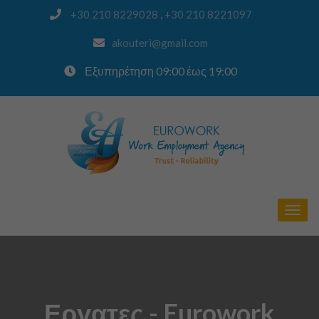
,
+30 210 8229028
+30 210 8221097
akouteri@gmail.com
Εξυπηρέτηση 09:00 έως 19:00
Εργατες - Eurowork