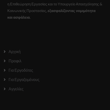
για τη
η Επιθεώρηση Εργασίας και το Υπουργείο Απασχόλησης &
λειτουργία
του
Κοινωνικής Προστασίας,
εξασφαλίζοντας νομιμότητα
ιστότοπου.
και ασφάλεια.
Στατιστικά
Για να
βελτιώσουμε τη
λειτουργικότητα
και τη δομή του
Αρχική
ιστότοπου, με
βάση τον τρόπο
Προφιλ
που
χρησιμοποιείται.
Για Εργοδότες
Για Εργαζομένους
Εμπειρία
Για να
Αγγελίες
λειτουργεί ο
ιστότοπός
μας όσο το
δυνατόν
καλύτερα