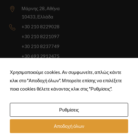
Μάρνης 28, Αθήνα
10433, Ελλάδα
+30 210 8229028
+30 210 8221097
+30 210 8237749
+30 693 2912475
akouteri@gmail.com
Χρησιμοποιούμε cookies. Αν συμφωνείτε, απλώς κάντε
κλικ στο "Αποδοχή όλων". Μπορείτε επίσης να επιλέξετε
ποια cookies θέλετε κάνοντας κλικ στις "Ρυθμίσεις".
All Rights Reserved by Eurowork © - Created and Developed by
Ρυθμίσεις
Econtent Systems
Αρχική
Αποδοχή όλων