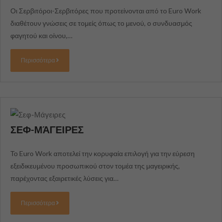
Οι Σερβιτόροι-Σερβιτόρες που προτείνονται από το Euro Work
διαθέτουν γνώσεις σε τομείς όπως το μενού, ο συνδυασμός
φαγητού και οίνου,…
Απαραίτητα
Περισσότερα
Αυτά τα
cookies δεν
είναι
προαιρετικά.
Είναι
απαραίτητα
για τη
λειτουργία
ΣΕΦ-ΜΆΓΕΙΡΕΣ
του
ιστότοπου.
Το Euro Work αποτελεί την κορυφαία επιλογή για την εύρεση
εξειδικευμένου προσωπικού στον τομέα της μαγειρικής,
Στατιστικά
παρέχοντας εξαιρετικές λύσεις για…
Για να
βελτιώσουμε τη
Περισσότερα
λειτουργικότητα
και τη δομή του