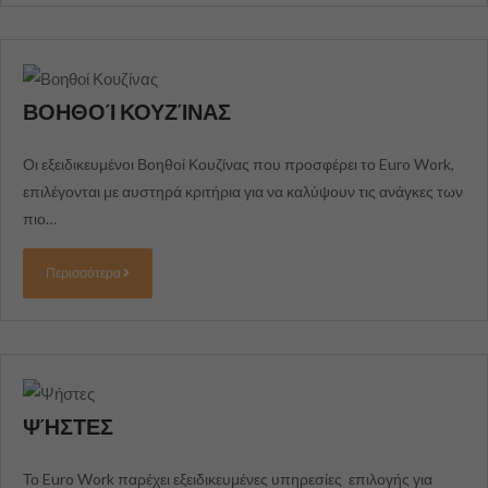
ιστότοπου, με
βάση τον τρόπο
που
χρησιμοποιείται.
ΒΟΗΘΟΊ ΚΟΥΖΊΝΑΣ
Εμπειρία
Για να
Οι εξειδικευμένοι Βοηθοί Κουζίνας που προσφέρει το Euro Work,
λειτουργεί ο
επιλέγονται με αυστηρά κριτήρια για να καλύψουν τις ανάγκες των
ιστότοπός
μας όσο το
πιο…
δυνατόν
καλύτερα
κατά την
Περισσότερα
επίσκεψή
σας. Αν
απορρίψετε
αυτά τα
cookies,
ορισμένες
λειτουργίες
ΨΉΣΤΕΣ
θα χαθούν
από τον
ιστότοπο.
Το Euro Work παρέχει εξειδικευμένες υπηρεσίες επιλογής για