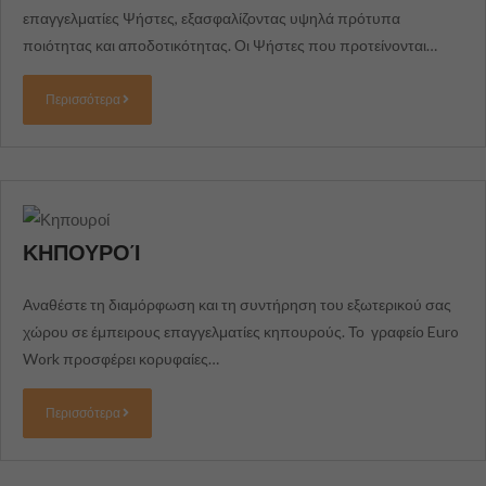
επαγγελματίες Ψήστες, εξασφαλίζοντας υψηλά πρότυπα
ποιότητας και αποδοτικότητας. Οι Ψήστες που προτείνονται…
Μάρκετινγκ
Μοιράζοντας
τα
Περισσότερα
ενδιαφέροντα
και τη
συμπεριφορά
σας καθώς
επισκέπτεστε
τον ιστότοπό
μας, αυξάνετε
τις
ΚΗΠΟΥΡΟΊ
πιθανότητες να
δείτε
Αναθέστε τη διαμόρφωση και τη συντήρηση του εξωτερικού σας
εξατομικευμένο
περιεχόμενο
χώρου σε έμπειρους επαγγελματίες κηπουρούς. Το γραφείο Euro
και
Work προσφέρει κορυφαίες…
προσφορές.
Περισσότερα