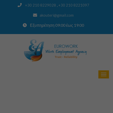
,
+30 210 8229028
+30 210 8221097
akouteri@gmail.com
Εξυπηρέτηση 09:00 έως 19:00