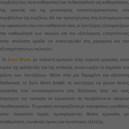
συμβολή τους είναι καθοριστική για τη διασφάλιση της καθαριότητας,
της υγιεινής και της γενικότερης αποτελεσματικότητας στο
περιβάλλον της κουζίνας. Με την προσοχή τους στη λεπτομέρεια και
την αφοσίωσή τους στα καθήκοντά τους, οι λαντζιέρες εξασφαλίζουν
την καθαριότητα των σκευών και του εξοπλισμού, επιτρέποντας
στην υπόλοιπη ομάδα να επικεντρωθεί στη μαγειρική και την
εξυπηρέτηση των πελατών.
Το
Euro Work
, με πολυετή εμπειρία στην εύρεση εργασίας στο
τομέα της φιλοξενίας και της εστίασης, αναγνωρίζει τη σημασία του
ρόλου των λαντζιέρων. Μέσα από μια δομημένη και αξιόπιστη
διαδικασία, το Euro Work βοηθά τις λαντζιέρες να βρουν θέσεις
εργασίας που ανταποκρίνονται στις δεξιότητές τους και τους
παρέχουν την ευκαιρία να εργαστούν σε περιβάλλοντα υψηλών
προδιαγραφών. Το γραφείο συνεργάζεται με κορυφαίους εργοδότες
στον τουριστικό τομέα, προσφέροντας θέσεις εργασίας με
σταθερότητα, ευνοϊκούς όρους και προοπτικές εξέλιξης.