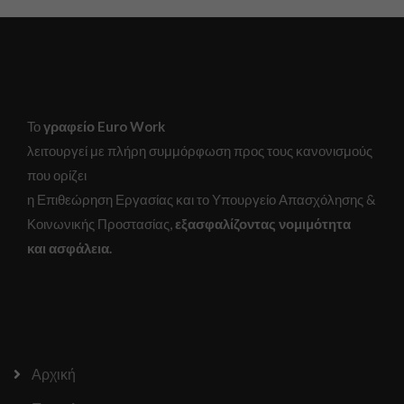
cookies δεν
είναι
προαιρετικά.
Είναι
απαραίτητα
για τη
λειτουργία
Το
γραφείο Euro Work
του
ιστότοπου.
λειτουργεί με πλήρη συμμόρφωση προς τους κανονισμούς
που ορίζει
η Επιθεώρηση Εργασίας και το Υπουργείο Απασχόλησης &
Στατιστικά
Για να
Κοινωνικής Προστασίας,
εξασφαλίζοντας νομιμότητα
βελτιώσουμε τη
και ασφάλεια.
λειτουργικότητα
και τη δομή του
ιστότοπου, με
βάση τον τρόπο
που
χρησιμοποιείται.
Αρχική
Εμπειρία