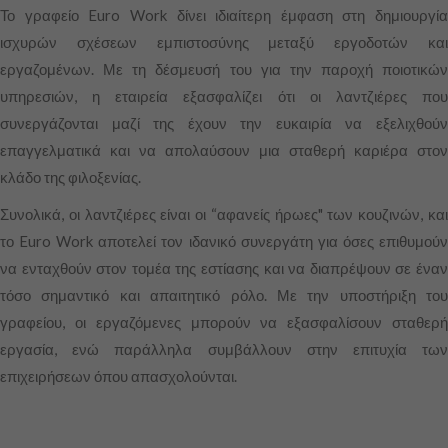
Το γραφείο Euro Work δίνει ιδιαίτερη έμφαση στη δημιουργία
ισχυρών σχέσεων εμπιστοσύνης μεταξύ εργοδοτών και
εργαζομένων. Με τη δέσμευσή του για την παροχή ποιοτικών
υπηρεσιών, η εταιρεία εξασφαλίζει ότι οι λαντζιέρες που
συνεργάζονται μαζί της έχουν την ευκαιρία να εξελιχθούν
επαγγελματικά και να απολαύσουν μια σταθερή καριέρα στον
κλάδο της φιλοξενίας.
Συνολικά, οι λαντζιέρες είναι οι “αφανείς ήρωες" των κουζινών, και
το Euro Work αποτελεί τον ιδανικό συνεργάτη για όσες επιθυμούν
να ενταχθούν στον τομέα της εστίασης και να διαπρέψουν σε έναν
τόσο σημαντικό και απαιτητικό ρόλο. Με την υποστήριξη του
γραφείου, οι εργαζόμενες μπορούν να εξασφαλίσουν σταθερή
εργασία, ενώ παράλληλα συμβάλλουν στην επιτυχία των
επιχειρήσεων όπου απασχολούνται.
Απαραίτητα
Αυτά τα