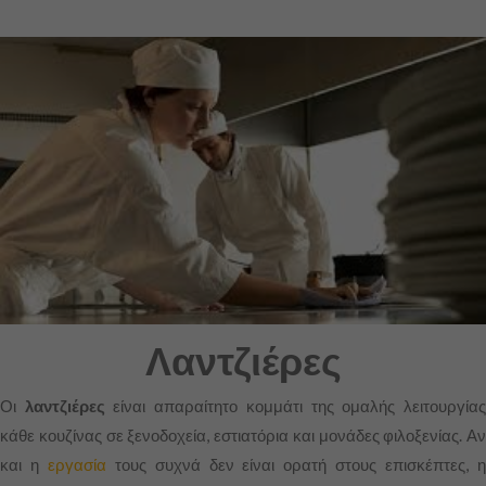
Λαντζιέρες
Οι
λαντζιέρες
είναι απαραίτητο κομμάτι της ομαλής λειτουργία
κάθε κουζίνας σε ξενοδοχεία, εστιατόρια και μονάδες φιλοξενίας. Αν
και η
εργασία
τους συχνά δεν είναι ορατή στους επισκέπτες, 