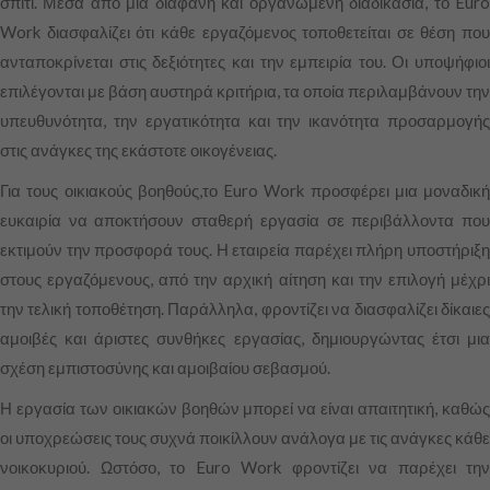
σπίτι. Μέσα από μια διαφανή και οργανωμένη διαδικασία, το Euro
Work διασφαλίζει ότι κάθε εργαζόμενος τοποθετείται σε θέση που
ανταποκρίνεται στις δεξιότητες και την εμπειρία του. Οι υποψήφιοι
επιλέγονται με βάση αυστηρά κριτήρια, τα οποία περιλαμβάνουν την
υπευθυνότητα, την εργατικότητα και την ικανότητα προσαρμογής
στις ανάγκες της εκάστοτε οικογένειας.
Για τους οικιακούς βοηθούς,το Euro Work προσφέρει μια μοναδική
ευκαιρία να αποκτήσουν σταθερή εργασία σε περιβάλλοντα που
εκτιμούν την προσφορά τους. Η εταιρεία παρέχει πλήρη υποστήριξη
στους εργαζόμενους, από την αρχική αίτηση και την επιλογή μέχρι
την τελική τοποθέτηση. Παράλληλα, φροντίζει να διασφαλίζει δίκαιες
αμοιβές και άριστες συνθήκες εργασίας, δημιουργώντας έτσι μια
σχέση εμπιστοσύνης και αμοιβαίου σεβασμού.
Η εργασία των οικιακών βοηθών μπορεί να είναι απαιτητική, καθώς
οι υποχρεώσεις τους συχνά ποικίλλουν ανάλογα με τις ανάγκες κάθε
νοικοκυριού. Ωστόσο, το Euro Work φροντίζει να παρέχει την