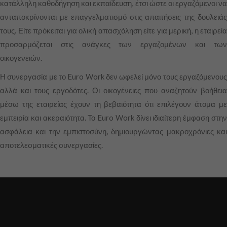
κατάλληλη καθοδήγηση και εκπαίδευση, έτσι ώστε οι εργαζόμενοι να
ανταποκρίνονται με επαγγελματισμό στις απαιτήσεις της δουλειάς
τους. Είτε πρόκειται για ολική απασχόληση είτε για μερική, η εταιρεία
προσαρμόζεται στις ανάγκες των εργαζομένων και των
οικογενειών.
Η συνεργασία με το Euro Work δεν ωφελεί μόνο τους εργαζόμενους
αλλά και τους εργοδότες. Οι οικογένειες που αναζητούν βοήθεια
μέσω της εταιρείας έχουν τη βεβαιότητα ότι επιλέγουν άτομα με
εμπειρία και ακεραιότητα. Το Euro Work δίνει ιδιαίτερη έμφαση στην
ασφάλεια και την εμπιστοσύνη, δημιουργώντας μακροχρόνιες και
αποτελεσματικές συνεργασίες.