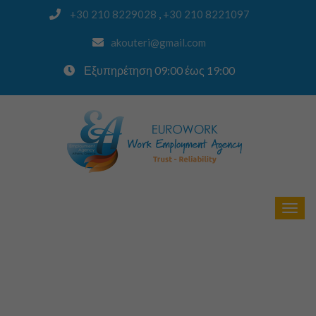
,
+30 210 8229028
+30 210 8221097
akouteri@gmail.com
Εξυπηρέτηση 09:00 έως 19:00