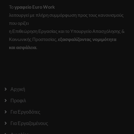
Το
γραφείο Euro Work
λειτουργεί με πλήρη συμμόρφωση προς τους κανονισμούς
που ορίζει
η Επιθεώρηση Εργασίας και το Υπουργείο Απασχόλησης &
Κοινωνικής Προστασίας,
εξασφαλίζοντας νομιμότητα
Απαραίτητα
και ασφάλεια.
Αυτά τα
cookies δεν
είναι
προαιρετικά.
Είναι
απαραίτητα
για τη
λειτουργία
Αρχική
του
ιστότοπου.
Προφιλ
Για Εργοδότες
Στατιστικά
Για Εργαζομένους
Για να
βελτιώσουμε τη